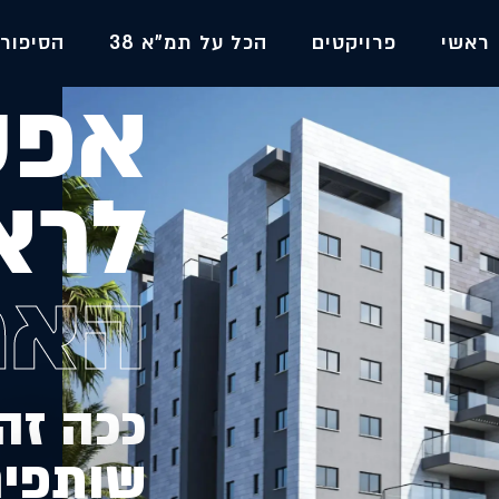
ראשי
פרויקטים
הכל על תמ"א 38
הסיפור 
אפש
לרא
ה
א
מ
ככה זה
שותפים