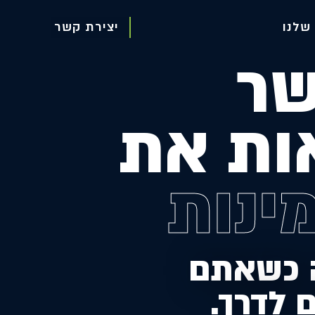
שלנו
יצירת קשר
יצירת קשר
ר
ות את
י
נ
ו
ת
 כשאתם
 לדרך.